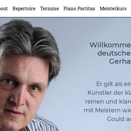
out
Repertoire
Termine
Piano Partitas
Meisterkurs
Willkommen
deutsche
Gerha
Er gilt als 
Künstler der k
reinen und kla
mit Meistern wi
Gould au