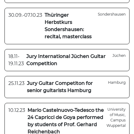
Sondershausen
30.09.-07.10.23
Thüringer
Herbstkurs
Sondershausen:
recital, masterclass
Jüchen
18.11-
Jury International Jüchen Guitar
19.11.23
Competition
Hamburg
25.11.23
Jury Guitar Competiton for
senior guitarists Hamburg
University
10.12.23
Mario Castelnuovo-Tedesco the
of Music,
24 Capricci de Goya performed
Campus
by students of Prof. Gerhard
Wuppertal
Reichenbach