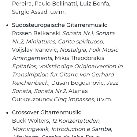
Pereira, Paulo Bellinatti, Luiz Bonfa,
Sergio Assad, u.v.m.
Südosteuropäische Gitarrenmusik:
Rossen Balkanski
Sonata Nr.1, Sonata
Nr.2, Miniatures, Canto spirituoso,
Voijslav Ivanovic,
Nostalgia, Folk Music
Arrangements,
Mikis Theodorakis
Epitafios, vollständige Originalversion in
Transkription für Gitarre von Gerhard
Reichenbach,
Dusan Bogdanovic,
Jazz
Sonata, Sonata Nr.2,
Atanas
Ourkouzounov,
Cinq impasses,
u.v.m.
Crossover Gitarrenmusik:
Buck Wolters,
12 Konzertetüden,
Morningwalk, Introduction e Samba,